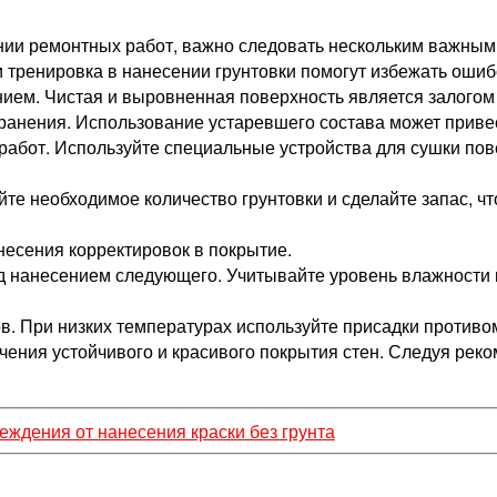
ении ремонтных работ, важно следовать нескольким важны
 тренировка в нанесении грунтовки помогут избежать ошиб
нием. Чистая и выровненная поверхность является залогом
 хранения. Использование устаревшего состава может прив
абот. Используйте специальные устройства для сушки пов
йте необходимое количество грунтовки и сделайте запас, ч
несения корректировок в покрытие.
д нанесением следующего. Учитывайте уровень влажности
ов. При низких температурах используйте присадки против
чения устойчивого и красивого покрытия стен. Следуя рек
еждения от нанесения краски без грунта