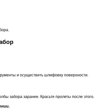
бора.
забор
трументы и осуществить шлифовку поверхности.
лбы забора заранее. Красьте пролеты после этого.
ении.