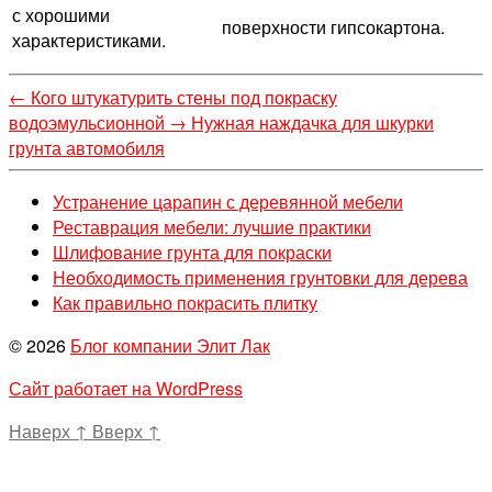
с хорошими
поверхности гипсокартона.
характеристиками.
←
Кого штукатурить стены под покраску
водоэмульсионной
→
Нужная наждачка для шкурки
грунта автомобиля
Устранение царапин с деревянной мебели
Реставрация мебели: лучшие практики
Шлифование грунта для покраски
Необходимость применения грунтовки для дерева
Как правильно покрасить плитку
© 2026
Блог компании Элит Лак
Сайт работает на WordPress
Наверх
↑
Вверх
↑