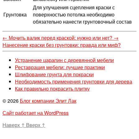
Для улучшения сцепления краски с
Грунтовка
поверхностью потолка необходимо
обязательно нанести грунтовочный состав
←
Мочить валик перед краской: нужно или нет?
→
Нанесение краски без грунтовки: правда или миф?
Устранение царапин с деревянной мебели
Реставрация мебели: лучшие практики
Шлифование грунта для покраски
Необходимость применения грунтовки для дерева
Как правильно покрасить плитку
© 2026
Блог компании Элит Лак
Сайт работает на WordPress
Наверх
↑
Вверх
↑