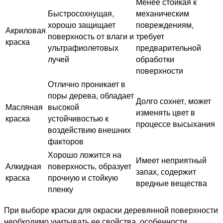
Менее стойкая к
Быстросохнущая,
механическим
хорошо защищает
повреждениям,
Акриловая
поверхность от влаги и
требует
краска
ультрафиолетовых
предварительной
лучей
обработки
поверхности
Отлично проникает в
поры дерева, обладает
Долго сохнет, может
Масляная
высокой
изменять цвет в
краска
устойчивостью к
процессе высыхания
воздействию внешних
факторов
Хорошо ложится на
Имеет неприятный
Алкидная
поверхность, образует
запах, содержит
краска
прочную и стойкую
вредные вещества
пленку
При выборе краски для окраски деревянной поверхности
необходимо учитывать ее свойства, особенности