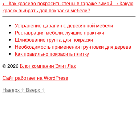
←
Как красиво покрасить стены в гараже зимой
→
Какую
краску выбрать для покраски мебели?
Устранение царапин с деревянной мебели
Реставрация мебели: лучшие практики
Шлифование грунта для покраски
Необходимость применения грунтовки для дерева
Как правильно покрасить плитку
© 2026
Блог компании Элит Лак
Сайт работает на WordPress
Наверх
↑
Вверх
↑